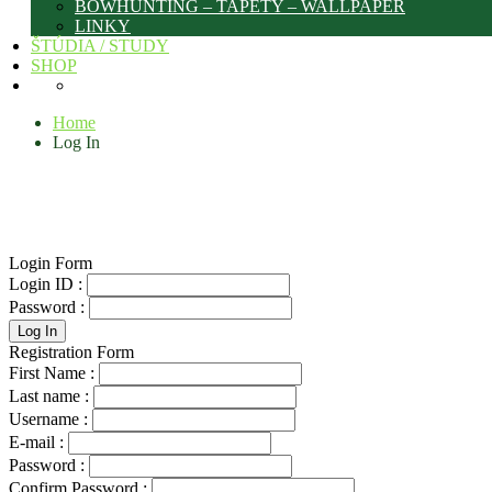
BOWHUNTING – TAPETY – WALLPAPER
LINKY
ŠTÚDIA / STUDY
SHOP
Home
Log In
Login Form
Login ID :
Password :
Registration Form
First Name :
Last name :
Username :
E-mail :
Password :
Confirm Password :