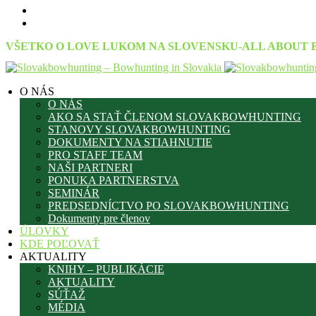
VŠETKO O LOVE LUKOM NA SLOVENSKU-ALL ABOUT 
O NÁS
O NÁS
AKO SA STAŤ ČLENOM SLOVAKBOWHUNTING
STANOVY SLOVAKBOWHUNTING
DOKUMENTY NA STIAHNUTIE
PRO STAFF TEAM
NAŠI PARTNERI
PONUKA PARTNERSTVA
SEMINÁR
PREDSEDNÍCTVO PO SLOVAKBOWHUNTING
Dokumenty pre členov
ÚLOVKY
KDE POĽOVAŤ
AKTUALITY
KNIHY – PUBLIKÁCIE
AKTUALITY
SÚŤAŽ
MÉDIA