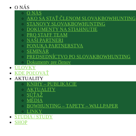
O NÁS
O NÁS
AKO SA STAŤ ČLENOM SLOVAKBOWHUNTING
STANOVY SLOVAKBOWHUNTING
DOKUMENTY NA STIAHNUTIE
PRO STAFF TEAM
NAŠI PARTNERI
PONUKA PARTNERSTVA
SEMINÁR
PREDSEDNÍCTVO PO SLOVAKBOWHUNTING
Dokumenty pre členov
ÚLOVKY
KDE POĽOVAŤ
AKTUALITY
KNIHY – PUBLIKÁCIE
AKTUALITY
SÚŤAŽ
MÉDIA
BOWHUNTING – TAPETY – WALLPAPER
LINKY
ŠTÚDIA / STUDY
SHOP