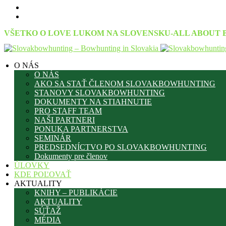
VŠETKO O LOVE LUKOM NA SLOVENSKU-ALL ABOUT 
O NÁS
O NÁS
AKO SA STAŤ ČLENOM SLOVAKBOWHUNTING
STANOVY SLOVAKBOWHUNTING
DOKUMENTY NA STIAHNUTIE
PRO STAFF TEAM
NAŠI PARTNERI
PONUKA PARTNERSTVA
SEMINÁR
PREDSEDNÍCTVO PO SLOVAKBOWHUNTING
Dokumenty pre členov
ÚLOVKY
KDE POĽOVAŤ
AKTUALITY
KNIHY – PUBLIKÁCIE
AKTUALITY
SÚŤAŽ
MÉDIA