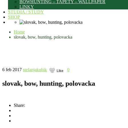
BOWHUNTING – TAPETY – WALLPAPER
LINKY
ŠTÚDIA / STUDY
SHOP
Home
slovak, bow, hunting, polovacka
6 feb 2017
stefanjakubik
0
Like
slovak, bow, hunting, polovacka
Share: