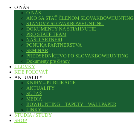
O NÁS
O NÁS
AKO SA STAŤ ČLENOM SLOVAKBOWHUNTING
STANOVY SLOVAKBOWHUNTING
DOKUMENTY NA STIAHNUTIE
PRO STAFF TEAM
NAŠI PARTNERI
PONUKA PARTNERSTVA
SEMINÁR
PREDSEDNÍCTVO PO SLOVAKBOWHUNTING
Dokumenty pre členov
ÚLOVKY
KDE POĽOVAŤ
AKTUALITY
KNIHY – PUBLIKÁCIE
AKTUALITY
SÚŤAŽ
MÉDIA
BOWHUNTING – TAPETY – WALLPAPER
LINKY
ŠTÚDIA / STUDY
SHOP