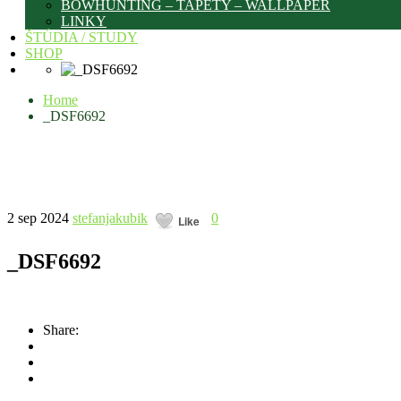
BOWHUNTING – TAPETY – WALLPAPER
LINKY
ŠTÚDIA / STUDY
SHOP
Home
_DSF6692
2 sep 2024
stefanjakubik
0
Like
_DSF6692
Share: