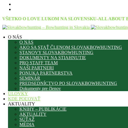
VŠETKO O LOVE LUKOM NA SLOVENSKU-ALL ABOUT 
O NÁS
O NÁS
AKO SA STAŤ ČLENOM SLOVAKBOWHUNTING
STANOVY SLOVAKBOWHUNTING
DOKUMENTY NA STIAHNUTIE
PRO STAFF TEAM
NAŠI PARTNERI
PONUKA PARTNERSTVA
SEMINÁR
PREDSEDNÍCTVO PO SLOVAKBOWHUNTING
Dokumenty pre členov
ÚLOVKY
KDE POĽOVAŤ
AKTUALITY
KNIHY – PUBLIKÁCIE
AKTUALITY
SÚŤAŽ
MÉDIA