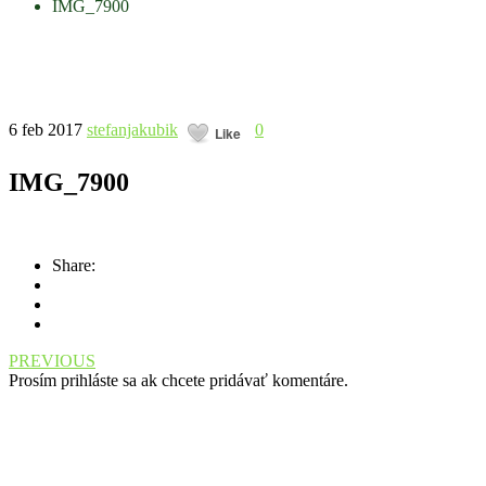
IMG_7900
6 feb 2017
stefanjakubik
0
Like
IMG_7900
Share:
PREVIOUS
Prosím prihláste sa ak chcete pridávať komentáre.
Máte otázky, návrhy na zlepšenie?
Pošlite nám mail