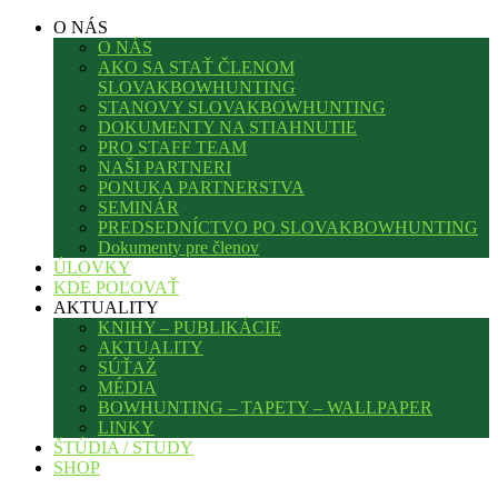
O NÁS
O NÁS
AKO SA STAŤ ČLENOM
SLOVAKBOWHUNTING
STANOVY SLOVAKBOWHUNTING
DOKUMENTY NA STIAHNUTIE
PRO STAFF TEAM
NAŠI PARTNERI
PONUKA PARTNERSTVA
SEMINÁR
PREDSEDNÍCTVO PO SLOVAKBOWHUNTING
Dokumenty pre členov
ÚLOVKY
KDE POĽOVAŤ
AKTUALITY
KNIHY – PUBLIKÁCIE
AKTUALITY
SÚŤAŽ
MÉDIA
BOWHUNTING – TAPETY – WALLPAPER
LINKY
ŠTÚDIA / STUDY
SHOP