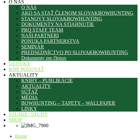
O NÁS
O NÁS
AKO SA STAŤ ČLENOM SLOVAKBOWHUNTING
STANOVY SLOVAKBOWHUNTING
DOKUMENTY NA STIAHNUTIE
PRO STAFF TEAM
NAŠI PARTNERI
PONUKA PARTNERSTVA
SEMINÁR
PREDSEDNÍCTVO PO SLOVAKBOWHUNTING
Dokumenty pre členov
ÚLOVKY
KDE POĽOVAŤ
AKTUALITY
KNIHY – PUBLIKÁCIE
AKTUALITY
SÚŤAŽ
MÉDIA
BOWHUNTING – TAPETY – WALLPAPER
LINKY
ŠTÚDIA / STUDY
SHOP
Home