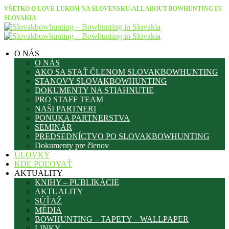
VŠETKO O LOVE LUKOM NA SLOVENSKU-ALL ABOUT BOWHUNTING IN
SLOVAKIA
O NÁS
O NÁS
AKO SA STAŤ ČLENOM SLOVAKBOWHUNTING
STANOVY SLOVAKBOWHUNTING
DOKUMENTY NA STIAHNUTIE
PRO STAFF TEAM
NAŠI PARTNERI
PONUKA PARTNERSTVA
SEMINÁR
PREDSEDNÍCTVO PO SLOVAKBOWHUNTING
Dokumenty pre členov
ÚLOVKY
KDE POĽOVAŤ
AKTUALITY
KNIHY – PUBLIKÁCIE
AKTUALITY
SÚŤAŽ
MÉDIA
BOWHUNTING – TAPETY – WALLPAPER
LINKY