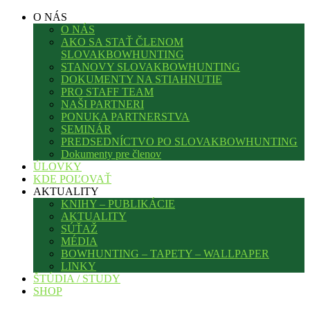
O NÁS
O NÁS
AKO SA STAŤ ČLENOM
SLOVAKBOWHUNTING
STANOVY SLOVAKBOWHUNTING
DOKUMENTY NA STIAHNUTIE
PRO STAFF TEAM
NAŠI PARTNERI
PONUKA PARTNERSTVA
SEMINÁR
PREDSEDNÍCTVO PO SLOVAKBOWHUNTING
Dokumenty pre členov
ÚLOVKY
KDE POĽOVAŤ
AKTUALITY
KNIHY – PUBLIKÁCIE
AKTUALITY
SÚŤAŽ
MÉDIA
BOWHUNTING – TAPETY – WALLPAPER
LINKY
ŠTÚDIA / STUDY
SHOP