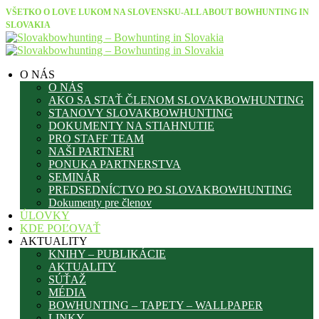
VŠETKO O LOVE LUKOM NA SLOVENSKU-ALL ABOUT BOWHUNTING IN
SLOVAKIA
O NÁS
O NÁS
AKO SA STAŤ ČLENOM SLOVAKBOWHUNTING
STANOVY SLOVAKBOWHUNTING
DOKUMENTY NA STIAHNUTIE
PRO STAFF TEAM
NAŠI PARTNERI
PONUKA PARTNERSTVA
SEMINÁR
PREDSEDNÍCTVO PO SLOVAKBOWHUNTING
Dokumenty pre členov
ÚLOVKY
KDE POĽOVAŤ
AKTUALITY
KNIHY – PUBLIKÁCIE
AKTUALITY
SÚŤAŽ
MÉDIA
BOWHUNTING – TAPETY – WALLPAPER
LINKY