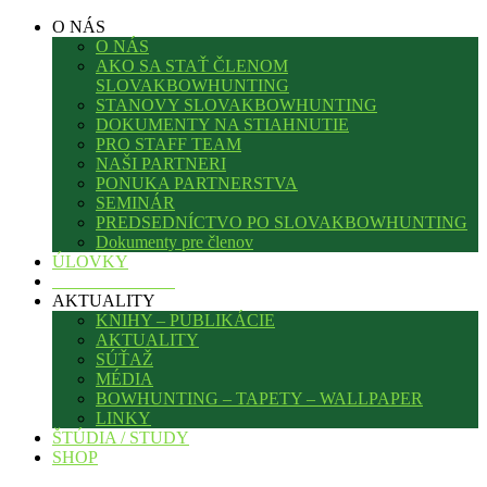
O NÁS
O NÁS
AKO SA STAŤ ČLENOM
SLOVAKBOWHUNTING
STANOVY SLOVAKBOWHUNTING
DOKUMENTY NA STIAHNUTIE
PRO STAFF TEAM
NAŠI PARTNERI
PONUKA PARTNERSTVA
SEMINÁR
PREDSEDNÍCTVO PO SLOVAKBOWHUNTING
Dokumenty pre členov
ÚLOVKY
KDE POĽOVAŤ
AKTUALITY
KNIHY – PUBLIKÁCIE
AKTUALITY
SÚŤAŽ
MÉDIA
BOWHUNTING – TAPETY – WALLPAPER
LINKY
ŠTÚDIA / STUDY
SHOP