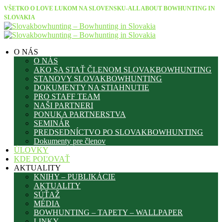
VŠETKO O LOVE LUKOM NA SLOVENSKU-ALL ABOUT BOWHUNTING IN
SLOVAKIA
O NÁS
O NÁS
AKO SA STAŤ ČLENOM SLOVAKBOWHUNTING
STANOVY SLOVAKBOWHUNTING
DOKUMENTY NA STIAHNUTIE
PRO STAFF TEAM
NAŠI PARTNERI
PONUKA PARTNERSTVA
SEMINÁR
PREDSEDNÍCTVO PO SLOVAKBOWHUNTING
Dokumenty pre členov
ÚLOVKY
KDE POĽOVAŤ
AKTUALITY
KNIHY – PUBLIKÁCIE
AKTUALITY
SÚŤAŽ
MÉDIA
BOWHUNTING – TAPETY – WALLPAPER
LINKY