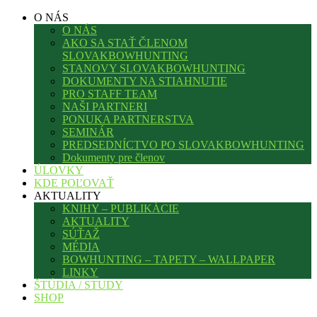
O NÁS
O NÁS
AKO SA STAŤ ČLENOM
SLOVAKBOWHUNTING
STANOVY SLOVAKBOWHUNTING
DOKUMENTY NA STIAHNUTIE
PRO STAFF TEAM
NAŠI PARTNERI
PONUKA PARTNERSTVA
SEMINÁR
PREDSEDNÍCTVO PO SLOVAKBOWHUNTING
Dokumenty pre členov
ÚLOVKY
KDE POĽOVAŤ
AKTUALITY
KNIHY – PUBLIKÁCIE
AKTUALITY
SÚŤAŽ
MÉDIA
BOWHUNTING – TAPETY – WALLPAPER
LINKY
ŠTÚDIA / STUDY
SHOP