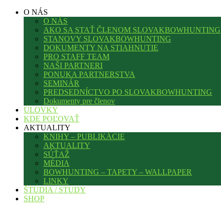
O NÁS
O NÁS
AKO SA STAŤ ČLENOM SLOVAKBOWHUNTING
STANOVY SLOVAKBOWHUNTING
DOKUMENTY NA STIAHNUTIE
PRO STAFF TEAM
NAŠI PARTNERI
PONUKA PARTNERSTVA
SEMINÁR
PREDSEDNÍCTVO PO SLOVAKBOWHUNTING
Dokumenty pre členov
ÚLOVKY
KDE POĽOVAŤ
AKTUALITY
KNIHY – PUBLIKÁCIE
AKTUALITY
SÚŤAŽ
MÉDIA
BOWHUNTING – TAPETY – WALLPAPER
LINKY
ŠTÚDIA / STUDY
SHOP