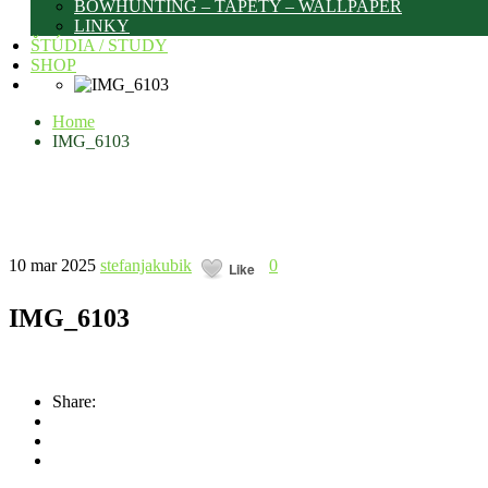
BOWHUNTING – TAPETY – WALLPAPER
LINKY
ŠTÚDIA / STUDY
SHOP
Home
IMG_6103
10 mar 2025
stefanjakubik
0
Like
IMG_6103
Share: