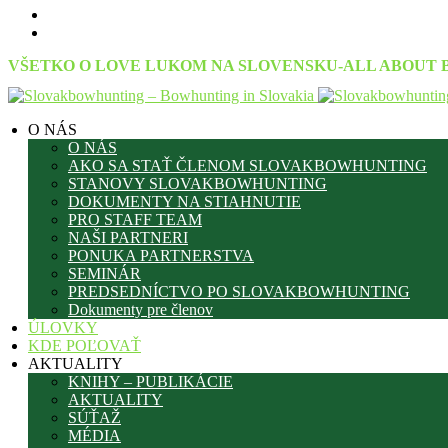
VŠETKO O LOVE LUKOM NA SLOVENSKU-ALL ABOUT 
O NÁS
O NÁS
AKO SA STAŤ ČLENOM SLOVAKBOWHUNTING
STANOVY SLOVAKBOWHUNTING
DOKUMENTY NA STIAHNUTIE
PRO STAFF TEAM
NAŠI PARTNERI
PONUKA PARTNERSTVA
SEMINÁR
PREDSEDNÍCTVO PO SLOVAKBOWHUNTING
Dokumenty pre členov
ÚLOVKY
KDE POĽOVAŤ
AKTUALITY
KNIHY – PUBLIKÁCIE
AKTUALITY
SÚŤAŽ
MÉDIA