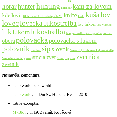
hunting
horar
hunter
kam za lovom
kalendar
lov
kuša
knife
kde lovit
Klub lovecké lukostřelby ČMMJ
kudu
lovec
lovecka lukostrelba
lov lukom
lov v afrike
lukostrelba
luk
lukom
Magyar Vadászíjász Egyesület
muflon
polovacka
polovacka s lukom
obora
polovnik
sip
slovak
roe deer
Slovenský klub loveckej lukostreľby
zvernica
srncia zver
Slovakbowhunting
srna
Srnec
trip
zver
zvernik
Najnovšie komentáre
hello world hello world
hello world
/ in Dni Sv. Huberta-Betliar 2019
itstitle excerptsa
MyBlog
/ in 19. Zverník Kováčová