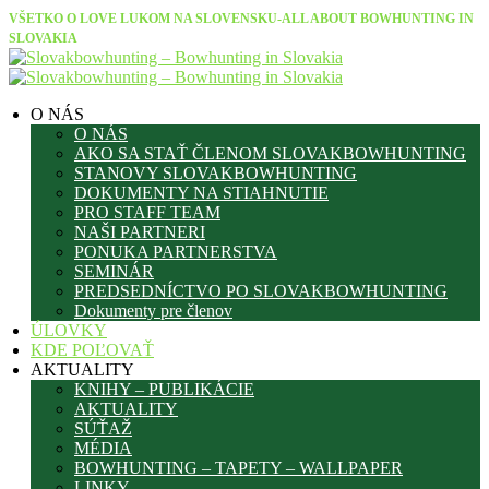
VŠETKO O LOVE LUKOM NA SLOVENSKU-ALL ABOUT BOWHUNTING IN
SLOVAKIA
O NÁS
O NÁS
AKO SA STAŤ ČLENOM SLOVAKBOWHUNTING
STANOVY SLOVAKBOWHUNTING
DOKUMENTY NA STIAHNUTIE
PRO STAFF TEAM
NAŠI PARTNERI
PONUKA PARTNERSTVA
SEMINÁR
PREDSEDNÍCTVO PO SLOVAKBOWHUNTING
Dokumenty pre členov
ÚLOVKY
KDE POĽOVAŤ
AKTUALITY
KNIHY – PUBLIKÁCIE
AKTUALITY
SÚŤAŽ
MÉDIA
BOWHUNTING – TAPETY – WALLPAPER
LINKY