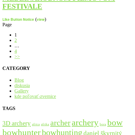
FESTIVALE
Like Button Notice
(
view
)
Page
1
2
…
4
>>
CATEGORY
Blog
diskusia
Gallery
kde poľovať-zvernice
TAGS
bow
archery
archer
3D archery
africa
afrika
bora
bowhunter
bowhunting
daniel škvrnitý