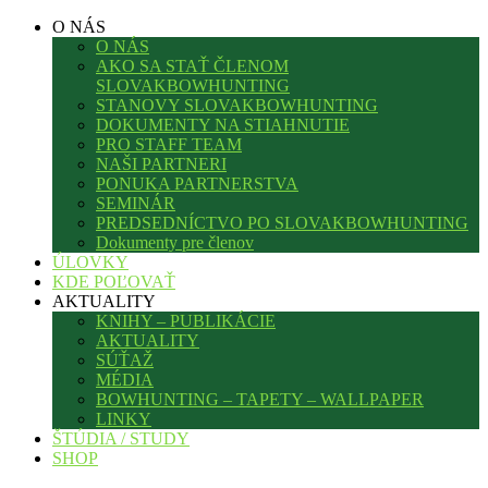
O NÁS
O NÁS
AKO SA STAŤ ČLENOM
SLOVAKBOWHUNTING
STANOVY SLOVAKBOWHUNTING
DOKUMENTY NA STIAHNUTIE
PRO STAFF TEAM
NAŠI PARTNERI
PONUKA PARTNERSTVA
SEMINÁR
PREDSEDNÍCTVO PO SLOVAKBOWHUNTING
Dokumenty pre členov
ÚLOVKY
KDE POĽOVAŤ
AKTUALITY
KNIHY – PUBLIKÁCIE
AKTUALITY
SÚŤAŽ
MÉDIA
BOWHUNTING – TAPETY – WALLPAPER
LINKY
ŠTÚDIA / STUDY
SHOP