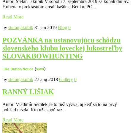
Autor: Štefan Jakubík V sobotu 7. septembra 2019 sa konali dni Sv.
Huberta v prekrásnom areáli kaštiela Betliar. PO...
Read More
by
stefanjakubik
31 jan 2019
Blog
0
POZVÁNKA na ustanovujúcu schôdzu
slovenského klubu loveckej lukostreľby
SLOVAKBOWHUNTING
Like Button Notice
(
view
)
by
stefanjakubik
27 aug 2018
Gallery
0
RANNÝ LIŠIAK
Autor: Vladimír Sedilek Je to tiež výzva, aj keď sa to na prvý
pohľad nezdá. Kto už aspoň raz...
Read More