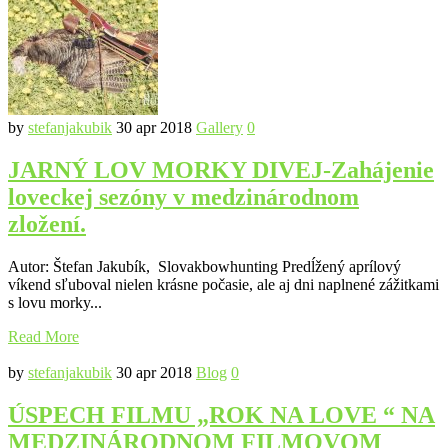
by
stefanjakubik
30 apr 2018
Gallery
0
JARNÝ LOV MORKY DIVEJ-Zahájenie
loveckej sezóny v medzinárodnom
zložení.
Autor: Štefan Jakubík, Slovakbowhunting Predĺžený aprílový
víkend sľuboval nielen krásne počasie, ale aj dni naplnené zážitkami
s lovu morky...
Read More
by
stefanjakubik
30 apr 2018
Blog
0
ÚSPECH FILMU „ROK NA LOVE “ NA
MEDZINÁRODNOM FILMOVOM