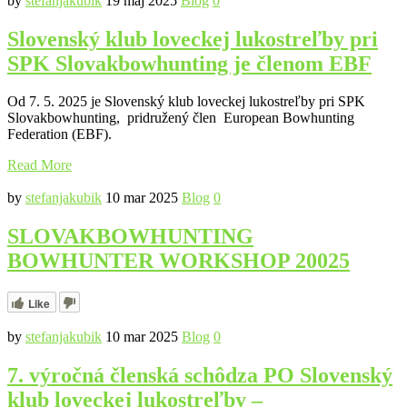
by
stefanjakubik
19 máj 2025
Blog
0
Slovenský klub loveckej lukostreľby pri
SPK Slovakbowhunting je členom EBF
Od 7. 5. 2025 je Slovenský klub loveckej lukostreľby pri SPK
Slovakbowhunting, pridružený člen European Bowhunting
Federation (EBF).
Read More
by
stefanjakubik
10 mar 2025
Blog
0
SLOVAKBOWHUNTING
BOWHUNTER WORKSHOP 20025
Like
by
stefanjakubik
10 mar 2025
Blog
0
7. výročná členská schôdza PO Slovenský
klub loveckej lukostreľby –