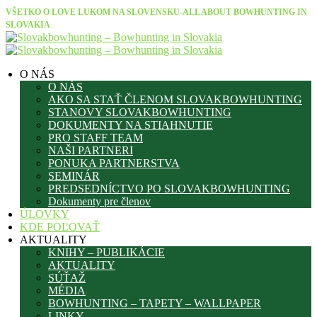
VŠETKO O LOVE LUKOM NA SLOVENSKU-ALL ABOUT BOWHUNTING IN
SLOVAKIA
O NÁS
O NÁS
AKO SA STAŤ ČLENOM SLOVAKBOWHUNTING
STANOVY SLOVAKBOWHUNTING
DOKUMENTY NA STIAHNUTIE
PRO STAFF TEAM
NAŠI PARTNERI
PONUKA PARTNERSTVA
SEMINÁR
PREDSEDNÍCTVO PO SLOVAKBOWHUNTING
Dokumenty pre členov
ÚLOVKY
KDE POĽOVAŤ
AKTUALITY
KNIHY – PUBLIKÁCIE
AKTUALITY
SÚŤAŽ
MÉDIA
BOWHUNTING – TAPETY – WALLPAPER
LINKY