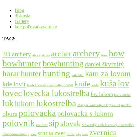
Blog
diskusia
Gallery
kde poľovať-zvernice
TAGS
bow
archery
archer
3D archery
africa
afrika
bora
bowhunter
bowhunting
daniel škvrnitý
hunting
horar
hunter
kam za lovom
kalendar
lov
kuša
knife
kde lovit
Klub lovecké lukostřelby ČMMJ
kudu
lovec
lovecka lukostrelba
lov lukom
lov v afrike
lukostrelba
luk
lukom
Magyar Vadászíjász Egyesület
muflon
polovacka
polovacka s lukom
obora
polovnik
sip
slovak
roe deer
Slovenský klub loveckej lukostreľby
zvernica
srncia zver
Slovakbowhunting
srna
Srnec
trip
zver