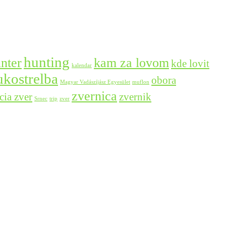
hunting
nter
kam za lovom
kde lovit
kalendar
ukostrelba
obora
Magyar Vadászíjász Egyesület
muflon
zvernica
zvernik
cia zver
Srnec
trip
zver