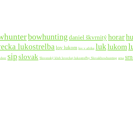
whunter
bowhunting
horar
hu
daniel škvrnitý
l
luk
vecka lukostrelba
lukom
lov lukom
lov v afrike
sip
slovak
srn
 deer
Slovenský klub loveckej lukostreľby Slovakbowhunting
srna