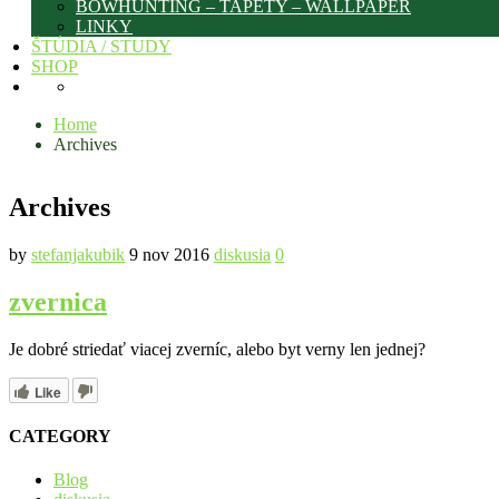
BOWHUNTING – TAPETY – WALLPAPER
LINKY
ŠTÚDIA / STUDY
SHOP
Home
Archives
Archives
by
stefanjakubik
9 nov 2016
diskusia
0
zvernica
Je dobré striedať viacej zverníc, alebo byt verny len jednej?
Like
CATEGORY
Blog