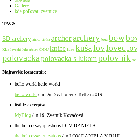
diskusia
Gallery
kde poľovať-zvernice
TAGS
bow
bo
archery
archer
3D archery
africa
afrika
bora
lov
kuša
lovec
lo
knife
Klub lovecké lukostřelby ČMMJ
kudu
polovnik
polovacka
polovacka s lukom
roe
Najnovšie komentáre
hello world hello world
hello world
/ in Dni Sv. Huberta-Betliar 2019
itstitle excerptsa
MyBlog
/ in 19. Zverník Kováčová
the help essay questions LOV DANIELA
the help essay questions
/ in LOV DANIELA V RUJI