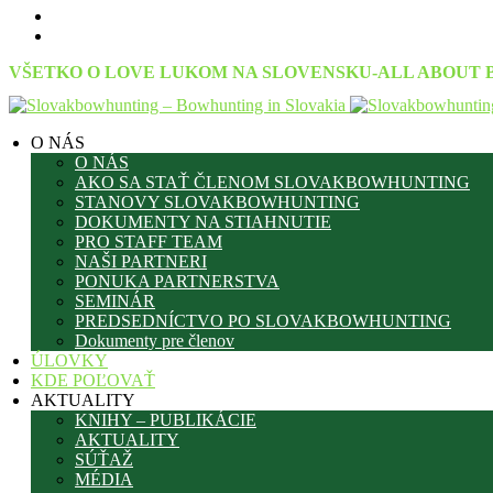
VŠETKO O LOVE LUKOM NA SLOVENSKU-ALL ABOUT 
O NÁS
O NÁS
AKO SA STAŤ ČLENOM SLOVAKBOWHUNTING
STANOVY SLOVAKBOWHUNTING
DOKUMENTY NA STIAHNUTIE
PRO STAFF TEAM
NAŠI PARTNERI
PONUKA PARTNERSTVA
SEMINÁR
PREDSEDNÍCTVO PO SLOVAKBOWHUNTING
Dokumenty pre členov
ÚLOVKY
KDE POĽOVAŤ
AKTUALITY
KNIHY – PUBLIKÁCIE
AKTUALITY
SÚŤAŽ
MÉDIA