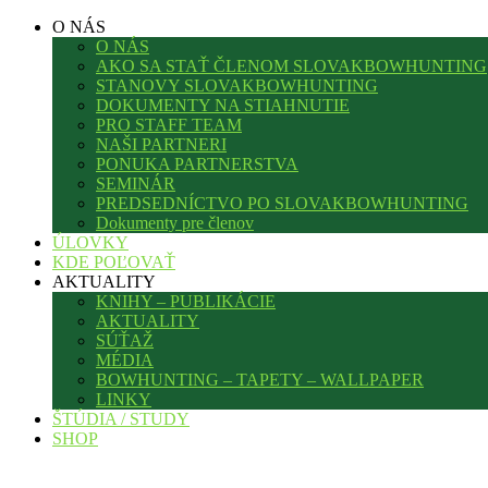
O NÁS
O NÁS
AKO SA STAŤ ČLENOM SLOVAKBOWHUNTING
STANOVY SLOVAKBOWHUNTING
DOKUMENTY NA STIAHNUTIE
PRO STAFF TEAM
NAŠI PARTNERI
PONUKA PARTNERSTVA
SEMINÁR
PREDSEDNÍCTVO PO SLOVAKBOWHUNTING
Dokumenty pre členov
ÚLOVKY
KDE POĽOVAŤ
AKTUALITY
KNIHY – PUBLIKÁCIE
AKTUALITY
SÚŤAŽ
MÉDIA
BOWHUNTING – TAPETY – WALLPAPER
LINKY
ŠTÚDIA / STUDY
SHOP