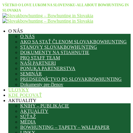
VŠETKO O LOVE LUKOM NA SLOVENSKU-ALL ABOUT BOWHUNTING IN
SLOVAKIA
O NÁS
O NÁS
AKO SA STAŤ ČLENOM SLOVAKBOWHUNTING
STANOVY SLOVAKBOWHUNTING
DOKUMENTY NA STIAHNUTIE
PRO STAFF TEAM
NAŠI PARTNERI
PONUKA PARTNERSTVA
SEMINÁR
PREDSEDNÍCTVO PO SLOVAKBOWHUNTING
Dokumenty pre členov
ÚLOVKY
KDE POĽOVAŤ
AKTUALITY
KNIHY – PUBLIKÁCIE
AKTUALITY
SÚŤAŽ
MÉDIA
BOWHUNTING – TAPETY – WALLPAPER
LINKY