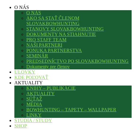
O NÁS
O NÁS
AKO SA STAŤ ČLENOM
SLOVAKBOWHUNTING
STANOVY SLOVAKBOWHUNTING
DOKUMENTY NA STIAHNUTIE
PRO STAFF TEAM
NAŠI PARTNERI
PONUKA PARTNERSTVA
SEMINÁR
PREDSEDNÍCTVO PO SLOVAKBOWHUNTING
Dokumenty pre členov
ÚLOVKY
KDE POĽOVAŤ
AKTUALITY
KNIHY – PUBLIKÁCIE
AKTUALITY
SÚŤAŽ
MÉDIA
BOWHUNTING – TAPETY – WALLPAPER
LINKY
ŠTÚDIA / STUDY
SHOP