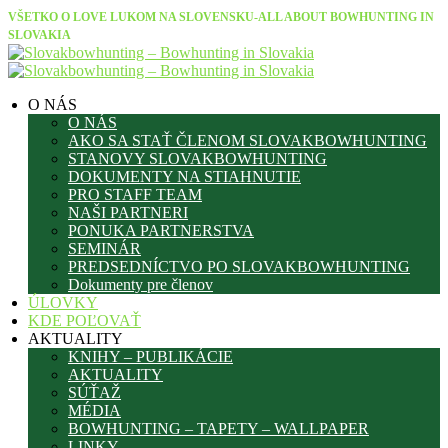
VŠETKO O LOVE LUKOM NA SLOVENSKU-ALL ABOUT BOWHUNTING IN
SLOVAKIA
O NÁS
O NÁS
AKO SA STAŤ ČLENOM SLOVAKBOWHUNTING
STANOVY SLOVAKBOWHUNTING
DOKUMENTY NA STIAHNUTIE
PRO STAFF TEAM
NAŠI PARTNERI
PONUKA PARTNERSTVA
SEMINÁR
PREDSEDNÍCTVO PO SLOVAKBOWHUNTING
Dokumenty pre členov
ÚLOVKY
KDE POĽOVAŤ
AKTUALITY
KNIHY – PUBLIKÁCIE
AKTUALITY
SÚŤAŽ
MÉDIA
BOWHUNTING – TAPETY – WALLPAPER
LINKY