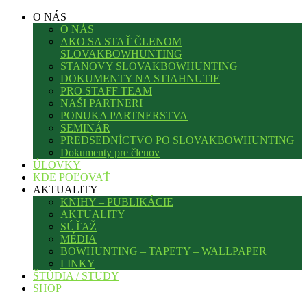
O NÁS
O NÁS
AKO SA STAŤ ČLENOM
SLOVAKBOWHUNTING
STANOVY SLOVAKBOWHUNTING
DOKUMENTY NA STIAHNUTIE
PRO STAFF TEAM
NAŠI PARTNERI
PONUKA PARTNERSTVA
SEMINÁR
PREDSEDNÍCTVO PO SLOVAKBOWHUNTING
Dokumenty pre členov
ÚLOVKY
KDE POĽOVAŤ
AKTUALITY
KNIHY – PUBLIKÁCIE
AKTUALITY
SÚŤAŽ
MÉDIA
BOWHUNTING – TAPETY – WALLPAPER
LINKY
ŠTÚDIA / STUDY
SHOP