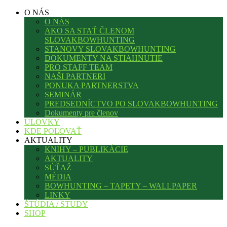
O NÁS
O NÁS
AKO SA STAŤ ČLENOM
SLOVAKBOWHUNTING
STANOVY SLOVAKBOWHUNTING
DOKUMENTY NA STIAHNUTIE
PRO STAFF TEAM
NAŠI PARTNERI
PONUKA PARTNERSTVA
SEMINÁR
PREDSEDNÍCTVO PO SLOVAKBOWHUNTING
Dokumenty pre členov
ÚLOVKY
KDE POĽOVAŤ
AKTUALITY
KNIHY – PUBLIKÁCIE
AKTUALITY
SÚŤAŽ
MÉDIA
BOWHUNTING – TAPETY – WALLPAPER
LINKY
ŠTÚDIA / STUDY
SHOP