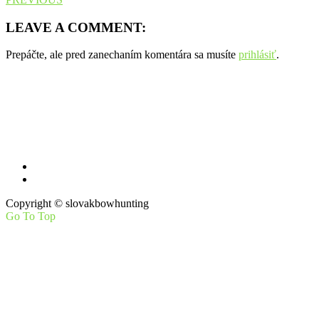
LEAVE A COMMENT:
Prepáčte, ale pred zanechaním komentára sa musíte
prihlásiť
.
Máte otázky, návrhy na zlepšenie?
Pošlite nám mail
Copyright © slovakbowhunting
Go To Top