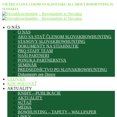
VŠETKO O LOVE LUKOM NA SLOVENSKU-ALL ABOUT BOWHUNTING IN
SLOVAKIA
O NÁS
O NÁS
AKO SA STAŤ ČLENOM SLOVAKBOWHUNTING
STANOVY SLOVAKBOWHUNTING
DOKUMENTY NA STIAHNUTIE
PRO STAFF TEAM
NAŠI PARTNERI
PONUKA PARTNERSTVA
SEMINÁR
PREDSEDNÍCTVO PO SLOVAKBOWHUNTING
Dokumenty pre členov
ÚLOVKY
KDE POĽOVAŤ
AKTUALITY
KNIHY – PUBLIKÁCIE
AKTUALITY
SÚŤAŽ
MÉDIA
BOWHUNTING – TAPETY – WALLPAPER
LINKY