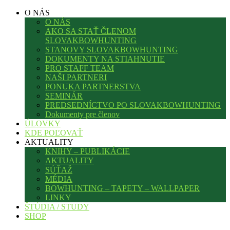
O NÁS
O NÁS
AKO SA STAŤ ČLENOM
SLOVAKBOWHUNTING
STANOVY SLOVAKBOWHUNTING
DOKUMENTY NA STIAHNUTIE
PRO STAFF TEAM
NAŠI PARTNERI
PONUKA PARTNERSTVA
SEMINÁR
PREDSEDNÍCTVO PO SLOVAKBOWHUNTING
Dokumenty pre členov
ÚLOVKY
KDE POĽOVAŤ
AKTUALITY
KNIHY – PUBLIKÁCIE
AKTUALITY
SÚŤAŽ
MÉDIA
BOWHUNTING – TAPETY – WALLPAPER
LINKY
ŠTÚDIA / STUDY
SHOP