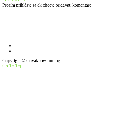
Prosím prihláste sa ak chcete pridávať komentáre.
Máte otázky, návrhy na zlepšenie?
Pošlite nám mail
Copyright © slovakbowhunting
Go To Top