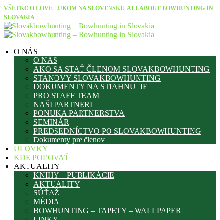
VŠETKO O LOVE LUKOM NA SLOVENSKU-ALL ABOUT BOWHUNTING IN
SLOVAKIA
O NÁS
O NÁS
AKO SA STAŤ ČLENOM SLOVAKBOWHUNTING
STANOVY SLOVAKBOWHUNTING
DOKUMENTY NA STIAHNUTIE
PRO STAFF TEAM
NAŠI PARTNERI
PONUKA PARTNERSTVA
SEMINÁR
PREDSEDNÍCTVO PO SLOVAKBOWHUNTING
Dokumenty pre členov
ÚLOVKY
KDE POĽOVAŤ
AKTUALITY
KNIHY – PUBLIKÁCIE
AKTUALITY
SÚŤAŽ
MÉDIA
BOWHUNTING – TAPETY – WALLPAPER
LINKY