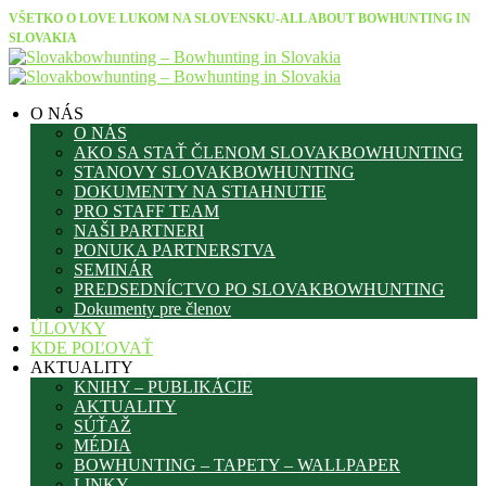
VŠETKO O LOVE LUKOM NA SLOVENSKU-ALL ABOUT BOWHUNTING IN
SLOVAKIA
O NÁS
O NÁS
AKO SA STAŤ ČLENOM SLOVAKBOWHUNTING
STANOVY SLOVAKBOWHUNTING
DOKUMENTY NA STIAHNUTIE
PRO STAFF TEAM
NAŠI PARTNERI
PONUKA PARTNERSTVA
SEMINÁR
PREDSEDNÍCTVO PO SLOVAKBOWHUNTING
Dokumenty pre členov
ÚLOVKY
KDE POĽOVAŤ
AKTUALITY
KNIHY – PUBLIKÁCIE
AKTUALITY
SÚŤAŽ
MÉDIA
BOWHUNTING – TAPETY – WALLPAPER
LINKY