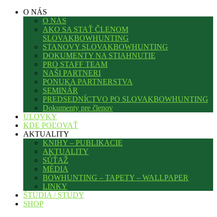
O NÁS
O NÁS
AKO SA STAŤ ČLENOM
SLOVAKBOWHUNTING
STANOVY SLOVAKBOWHUNTING
DOKUMENTY NA STIAHNUTIE
PRO STAFF TEAM
NAŠI PARTNERI
PONUKA PARTNERSTVA
SEMINÁR
PREDSEDNÍCTVO PO SLOVAKBOWHUNTING
Dokumenty pre členov
ÚLOVKY
KDE POĽOVAŤ
AKTUALITY
KNIHY – PUBLIKÁCIE
AKTUALITY
SÚŤAŽ
MÉDIA
BOWHUNTING – TAPETY – WALLPAPER
LINKY
ŠTÚDIA / STUDY
SHOP