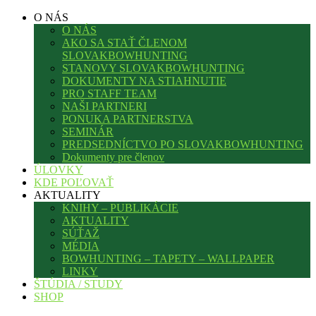
O NÁS
O NÁS
AKO SA STAŤ ČLENOM
SLOVAKBOWHUNTING
STANOVY SLOVAKBOWHUNTING
DOKUMENTY NA STIAHNUTIE
PRO STAFF TEAM
NAŠI PARTNERI
PONUKA PARTNERSTVA
SEMINÁR
PREDSEDNÍCTVO PO SLOVAKBOWHUNTING
Dokumenty pre členov
ÚLOVKY
KDE POĽOVAŤ
AKTUALITY
KNIHY – PUBLIKÁCIE
AKTUALITY
SÚŤAŽ
MÉDIA
BOWHUNTING – TAPETY – WALLPAPER
LINKY
ŠTÚDIA / STUDY
SHOP