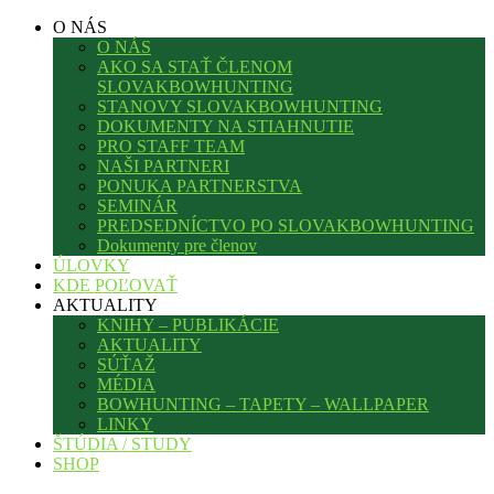
O NÁS
O NÁS
AKO SA STAŤ ČLENOM
SLOVAKBOWHUNTING
STANOVY SLOVAKBOWHUNTING
DOKUMENTY NA STIAHNUTIE
PRO STAFF TEAM
NAŠI PARTNERI
PONUKA PARTNERSTVA
SEMINÁR
PREDSEDNÍCTVO PO SLOVAKBOWHUNTING
Dokumenty pre členov
ÚLOVKY
KDE POĽOVAŤ
AKTUALITY
KNIHY – PUBLIKÁCIE
AKTUALITY
SÚŤAŽ
MÉDIA
BOWHUNTING – TAPETY – WALLPAPER
LINKY
ŠTÚDIA / STUDY
SHOP