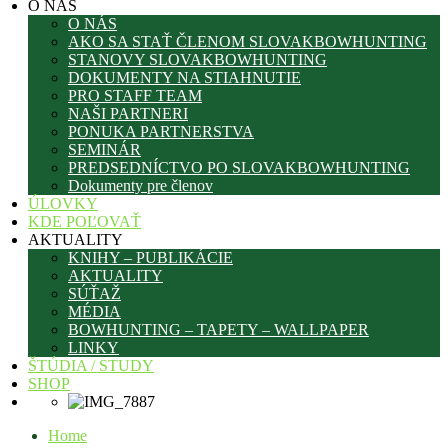
O NÁS
O NÁS
AKO SA STAŤ ČLENOM SLOVAKBOWHUNTING
STANOVY SLOVAKBOWHUNTING
DOKUMENTY NA STIAHNUTIE
PRO STAFF TEAM
NAŠI PARTNERI
PONUKA PARTNERSTVA
SEMINÁR
PREDSEDNÍCTVO PO SLOVAKBOWHUNTING
Dokumenty pre členov
ÚLOVKY
KDE POĽOVAŤ
AKTUALITY
KNIHY – PUBLIKÁCIE
AKTUALITY
SÚŤAŽ
MÉDIA
BOWHUNTING – TAPETY – WALLPAPER
LINKY
ŠTÚDIA / STUDY
SHOP
Home