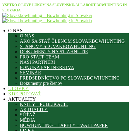
VŠETKO O LOVE LUKOM NA SLOVENSKU-ALL ABOUT BOWHUNTING IN
SLOVAKIA
O NÁS
O NÁS
AKO SA STAŤ ČLENOM SLOVAKBOWHUNTING
STANOVY SLOVAKBOWHUNTING
DOKUMENTY NA STIAHNUTIE
PRO STAFF TEAM
NAŠI PARTNERI
PONUKA PARTNERSTVA
SEMINÁR
PREDSEDNÍCTVO PO SLOVAKBOWHUNTING
Dokumenty pre členov
ÚLOVKY
KDE POĽOVAŤ
AKTUALITY
KNIHY – PUBLIKÁCIE
AKTUALITY
SÚŤAŽ
MÉDIA
BOWHUNTING – TAPETY – WALLPAPER
LINKY