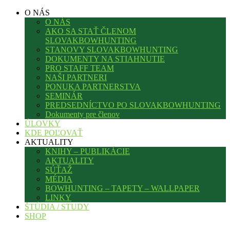
O NÁS
O NÁS
AKO SA STAŤ ČLENOM
SLOVAKBOWHUNTING
STANOVY SLOVAKBOWHUNTING
DOKUMENTY NA STIAHNUTIE
PRO STAFF TEAM
NAŠI PARTNERI
PONUKA PARTNERSTVA
SEMINÁR
PREDSEDNÍCTVO PO SLOVAKBOWHUNTING
Dokumenty pre členov
ÚLOVKY
KDE POĽOVAŤ
AKTUALITY
KNIHY – PUBLIKÁCIE
AKTUALITY
SÚŤAŽ
MÉDIA
BOWHUNTING – TAPETY – WALLPAPER
LINKY
ŠTÚDIA / STUDY
SHOP