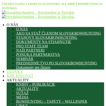
VŠETKO O LOVE LUKOM NA SLOVENSKU-ALL ABOUT BOWHUNTING IN
SLOVAKIA
O NÁS
O NÁS
AKO SA STAŤ ČLENOM SLOVAKBOWHUNTING
STANOVY SLOVAKBOWHUNTING
DOKUMENTY NA STIAHNUTIE
PRO STAFF TEAM
NAŠI PARTNERI
PONUKA PARTNERSTVA
SEMINÁR
PREDSEDNÍCTVO PO SLOVAKBOWHUNTING
Dokumenty pre členov
ÚLOVKY
KDE POĽOVAŤ
AKTUALITY
KNIHY – PUBLIKÁCIE
AKTUALITY
SÚŤAŽ
MÉDIA
BOWHUNTING – TAPETY – WALLPAPER
LINKY