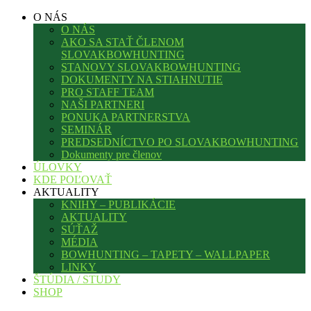
O NÁS
O NÁS
AKO SA STAŤ ČLENOM
SLOVAKBOWHUNTING
STANOVY SLOVAKBOWHUNTING
DOKUMENTY NA STIAHNUTIE
PRO STAFF TEAM
NAŠI PARTNERI
PONUKA PARTNERSTVA
SEMINÁR
PREDSEDNÍCTVO PO SLOVAKBOWHUNTING
Dokumenty pre členov
ÚLOVKY
KDE POĽOVAŤ
AKTUALITY
KNIHY – PUBLIKÁCIE
AKTUALITY
SÚŤAŽ
MÉDIA
BOWHUNTING – TAPETY – WALLPAPER
LINKY
ŠTÚDIA / STUDY
SHOP