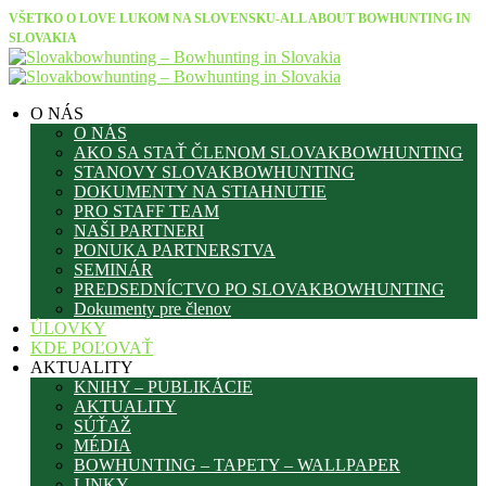
VŠETKO O LOVE LUKOM NA SLOVENSKU-ALL ABOUT BOWHUNTING IN
SLOVAKIA
O NÁS
O NÁS
AKO SA STAŤ ČLENOM SLOVAKBOWHUNTING
STANOVY SLOVAKBOWHUNTING
DOKUMENTY NA STIAHNUTIE
PRO STAFF TEAM
NAŠI PARTNERI
PONUKA PARTNERSTVA
SEMINÁR
PREDSEDNÍCTVO PO SLOVAKBOWHUNTING
Dokumenty pre členov
ÚLOVKY
KDE POĽOVAŤ
AKTUALITY
KNIHY – PUBLIKÁCIE
AKTUALITY
SÚŤAŽ
MÉDIA
BOWHUNTING – TAPETY – WALLPAPER
LINKY