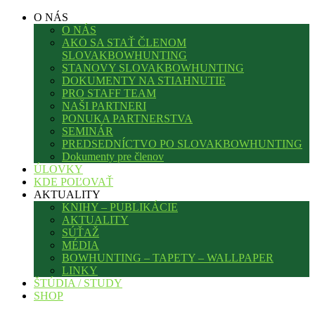
O NÁS
O NÁS
AKO SA STAŤ ČLENOM
SLOVAKBOWHUNTING
STANOVY SLOVAKBOWHUNTING
DOKUMENTY NA STIAHNUTIE
PRO STAFF TEAM
NAŠI PARTNERI
PONUKA PARTNERSTVA
SEMINÁR
PREDSEDNÍCTVO PO SLOVAKBOWHUNTING
Dokumenty pre členov
ÚLOVKY
KDE POĽOVAŤ
AKTUALITY
KNIHY – PUBLIKÁCIE
AKTUALITY
SÚŤAŽ
MÉDIA
BOWHUNTING – TAPETY – WALLPAPER
LINKY
ŠTÚDIA / STUDY
SHOP