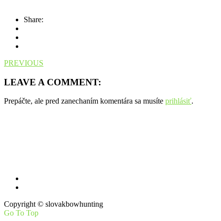
Share:
PREVIOUS
LEAVE A COMMENT:
Prepáčte, ale pred zanechaním komentára sa musíte
prihlásiť
.
Máte otázky, návrhy na zlepšenie?
Pošlite nám mail
Copyright © slovakbowhunting
Go To Top