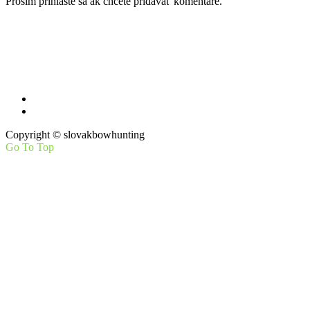
Prosím prihláste sa ak chcete pridávať komentáre.
Máte otázky, návrhy na zlepšenie?
Pošlite nám mail
Copyright © slovakbowhunting
Go To Top