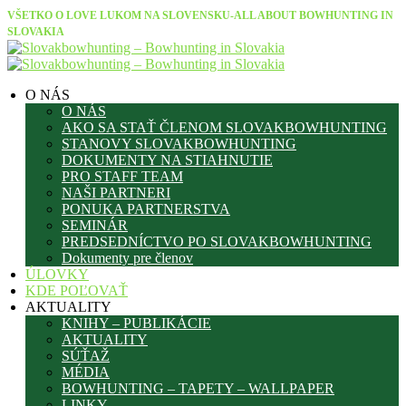
VŠETKO O LOVE LUKOM NA SLOVENSKU-ALL ABOUT BOWHUNTING IN
SLOVAKIA
O NÁS
O NÁS
AKO SA STAŤ ČLENOM SLOVAKBOWHUNTING
STANOVY SLOVAKBOWHUNTING
DOKUMENTY NA STIAHNUTIE
PRO STAFF TEAM
NAŠI PARTNERI
PONUKA PARTNERSTVA
SEMINÁR
PREDSEDNÍCTVO PO SLOVAKBOWHUNTING
Dokumenty pre členov
ÚLOVKY
KDE POĽOVAŤ
AKTUALITY
KNIHY – PUBLIKÁCIE
AKTUALITY
SÚŤAŽ
MÉDIA
BOWHUNTING – TAPETY – WALLPAPER
LINKY