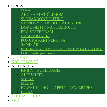
O NÁS
O NÁS
AKO SA STAŤ ČLENOM
SLOVAKBOWHUNTING
STANOVY SLOVAKBOWHUNTING
DOKUMENTY NA STIAHNUTIE
PRO STAFF TEAM
NAŠI PARTNERI
PONUKA PARTNERSTVA
SEMINÁR
PREDSEDNÍCTVO PO SLOVAKBOWHUNTING
Dokumenty pre členov
ÚLOVKY
KDE POĽOVAŤ
AKTUALITY
KNIHY – PUBLIKÁCIE
AKTUALITY
SÚŤAŽ
MÉDIA
BOWHUNTING – TAPETY – WALLPAPER
LINKY
ŠTÚDIA / STUDY
SHOP